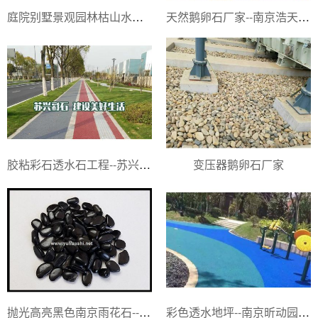
庭院别墅景观园林枯山水砾石厂家
天然鹅卵石厂家--南京浩天鹅卵石厂
胶粘彩石透水石工程--苏兴彩石厂
变压器鹅卵石厂家
抛光高亮黑色南京雨花石--南京市六合区五洲雨花石厂
彩色透水地坪--南京昕动园林景观有限公司