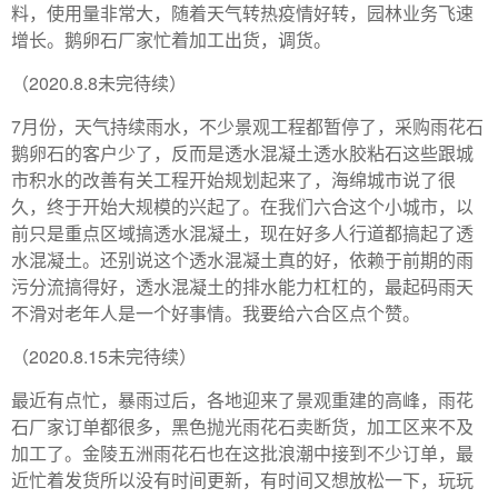
料，使用量非常大，随着天气转热疫情好转，园林业务飞速
增长。鹅卵石厂家忙着加工出货，调货。
（2020.8.8未完待续）
7月份，天气持续雨水，不少景观工程都暂停了，采购雨花石
鹅卵石的客户少了，反而是透水混凝土透水胶粘石这些跟城
市积水的改善有关工程开始规划起来了，海绵城市说了很
久，终于开始大规模的兴起了。在我们六合这个小城市，以
前只是重点区域搞透水混凝土，现在好多人行道都搞起了透
水混凝土。还别说这个透水混凝土真的好，依赖于前期的雨
污分流搞得好，透水混凝土的排水能力杠杠的，最起码雨天
不滑对老年人是一个好事情。我要给六合区点个赞。
（2020.8.15未完待续）
最近有点忙，暴雨过后，各地迎来了景观重建的高峰，雨花
石厂家订单都很多，黑色抛光雨花石卖断货，加工区来不及
加工了。金陵五洲雨花石也在这批浪潮中接到不少订单，最
近忙着发货所以没有时间更新，有时间又想放松一下，玩玩