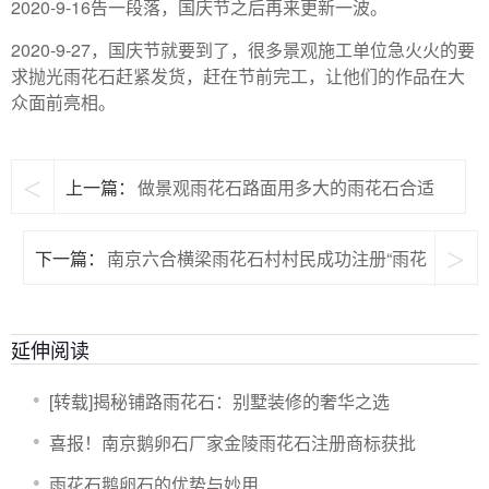
2020-9-16告一段落，国庆节之后再来更新一波。
2020-9-27，国庆节就要到了，很多景观施工单位急火火的要
求抛光雨花石赶紧发货，赶在节前完工，让他们的作品在大
众面前亮相。
<
上一篇：
做景观雨花石路面用多大的雨花石合适
>
下一篇：
南京六合横梁雨花石村村民成功注册“雨花
石”商标
延伸阅读
[转载]揭秘铺路雨花石：别墅装修的奢华之选
喜报！南京鹅卵石厂家金陵雨花石注册商标获批
雨花石鹅卵石的优势与妙用