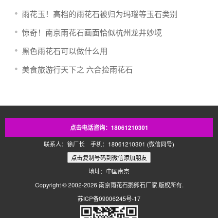
雨花玉！高档的雨花石被归为玛瑙等玉石类别
惊奇！南京雨花石画面恰似杭州龙井妙境
黑色雨花石可以做什么用
美食旅游行天下之 六合捡雨花石
点击电话咨询：18061210301
联系人：徐厂长 手机：18061210301 (微信同号)
地址：中国南京
Copyright © 2002-2026
南京雨花石鹅卵石厂家
版权所有.
苏ICP备09006245号-17