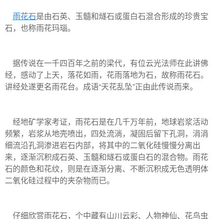
雨花石
是由石英、玉髓和燧石或蛋白石混合形成的珍贵宝
石，也称雨花玛瑙。
据传说在一千四百年之前的梁代，有位云光法师在此讲佛
经，感动了上天，落花如雨，花雨落地为石，故称雨花石。
讲经处遂更名雨花台。成语“天花乱坠”正由此传说而来。
经地矿学家考证，雨花石是在几千万年前，地球岩浆活动
频繁，岩浆从地壳喷出，四处流淌，凝固后留下孔洞，涓涓
细流沿孔洞渗进岩石内部，将其中的二氧化硅慢慢分离出
来，逐渐沉积成石英、玉髓和燧石或蛋白石的混合物。雨花
石的颜色和花纹，则是在逐渐分离、不断沉积成无色透明体
二氧化硅过程中的夹杂物而已。
仔细欣赏雨花石，个中藏有山川云彩、人物神仙、花鸟虫